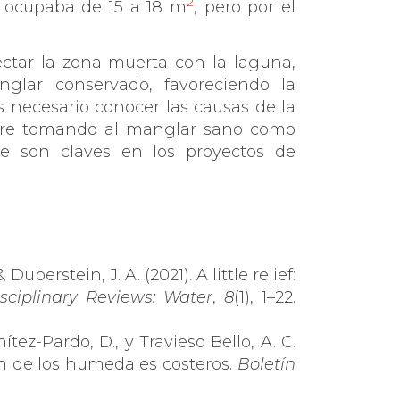
2
te ocupaba de 15 a 18 m
, pero por el
ectar la zona muerta con la laguna,
glar conservado, favoreciendo la
 necesario conocer las causas de la
mpre tomando al manglar sano como
que son claves en los proyectos de
Duberstein, J. A. (2021). A little relief:
isciplinary Reviews: Water
,
8
(1), 1–22.
tez-Pardo, D., y Travieso Bello, A. C.
ión de los humedales costeros.
Boletín