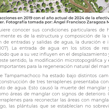
 acciones en 2019 con el año actual de 2024 de la efect
r. Fotografía tomada por: Ángel Francisco Zaragoza
iere conocer sus condiciones particulares de hi
amente es de la estructura y composición de la
n de entradas y salidas de agua, la duración e 
 2007). La entrada de agua en los sitios de r
riodo que a su vez influyen en el desplazamiento 
este sentido, la modificación microtopográfica y 
portantes para la regeneración natural del mangl
e Tampamachoco ha estado bajo distintos cambi
 construcción de tres terraplenes presentaba co
to de agua. Esto causó la muerte del manglar y 
 como áreas de manglar con signos de deterioro.
rraplenes para reconectar las áreas con manglar
rgo, las plántulas que se establecían no sobre