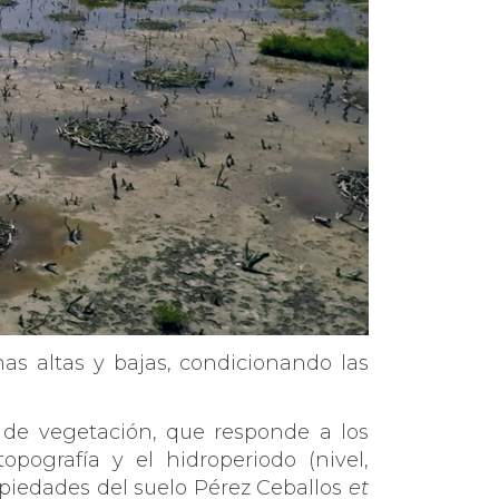
as altas y bajas, condicionando las
o de vegetación, que responde a los
pografía y el hidroperiodo (nivel,
opiedades del suelo Pérez Ceballos
et