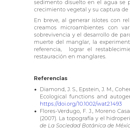
sedimento disuelto en el agua se pr
crecimiento vegetal y su captura de
En breve, al generar islotes con r
creamos microambientes con vari
sobrevivencia y el desarrollo de p
muerte del manglar, la experimen
referencia,
lograr el restablecim
restauración en manglares.
Referencias
Diamond, J. S., Epstein, J. M., Cohen,
Ecological functions and autoge
https://doi.org/10.1002/wat2.1493
Flores-Verdugo, F. J., Moreno Casas
(2007). La topografía y el hidrop
de La Sociedad Botánica de Méxi