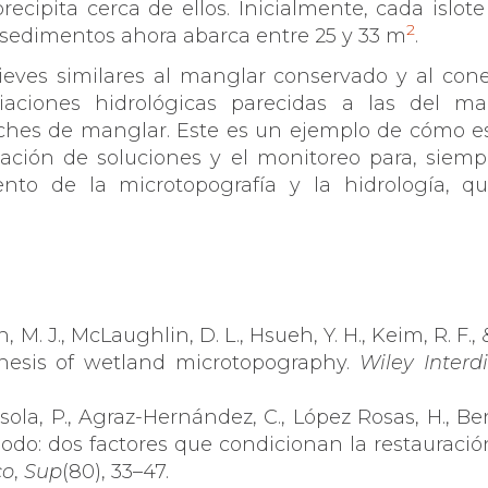
ecipita cerca de ellos. Inicialmente, cada islo
2
 sedimentos ahora abarca entre 25 y 33 m
.
elieves similares al manglar conservado y al con
aciones hidrológicas parecidas a las del man
arches de manglar. Este es un ejemplo de cómo es
tación de soluciones y el monitoreo para, sie
iento de la microtopografía y la hidrología, 
 M. J., McLaughlin, D. L., Hsueh, Y. H., Keim, R. F., & 
nesis of wetland microtopography.
Wiley Interd
ola, P., Agraz-Hernández, C., López Rosas, H., Bení
eriodo: dos factores que condicionan la restaurac
co
,
Sup
(80), 33–47.