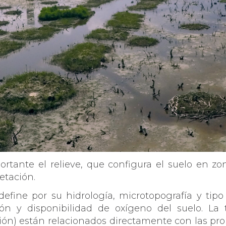
rtante el relieve, que configura el suelo en zon
getación.
efine por su hidrología, microtopografía y tip
ón y disponibilidad de oxígeno del suelo. La to
ión) están relacionados directamente con las pr