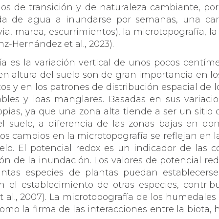
os de transición y de naturaleza cambiante, po
da de agua a inundarse por semanas, una carac
ia, marea, escurrimientos), la microtopografía, la
nz-Hernández et al., 2023).
a es la variación vertical de unos pocos centíme
en altura del suelo son de gran importancia en l
os y en los patrones de distribución espacial de
bles y loas manglares. Basadas en sus variacio
opias, ya que una zona alta tiende a ser un siti
 suelo, a diferencia de las zonas bajas en do
Los cambios en la microtopografía se reflejan en l
elo. El potencial redox es un indicador de las 
ón de la inundación. Los valores de potencial re
ntas especies de plantas puedan establecerse y
an el establecimiento de otras especies, contri
t al., 2007). La microtopografía de los humedales
como la firma de las interacciones entre la biota, 