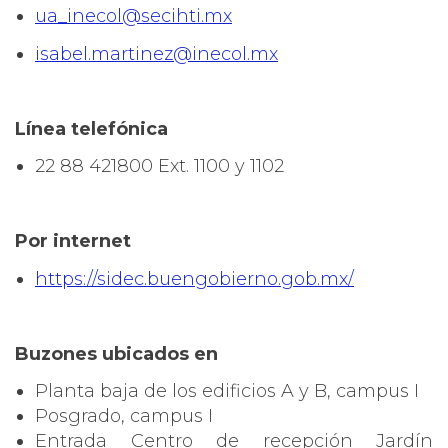
ua_inecol@secihti.mx
isabel.martinez@inecol.mx
Línea telefónica
22 88 421800 Ext. 1100 y 1102
Por internet
https://sidec.buengobierno.gob.mx/
Buzones ubicados en
Planta baja de los edificios A y B, campus I
Posgrado, campus I
Entrada Centro de recepción Jardín