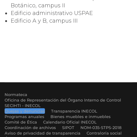
Botánico, campus II
Edificio administrativo USPAE
Edificio A y B, campus III
Normateca
Oficina de Representación del Órgano Interno de Control
SECIHTI - INECOL
Quejas y denuncias
Transparencia INECOL
Programas anuales
Bienes muebles e inmuebles
Comité de Ética
Calendario Oficial INECOL
Coordinación de archivos
SIPOT
NOM-035-STPS-2018
Aviso de privacidad de transparencia
Contraloría social