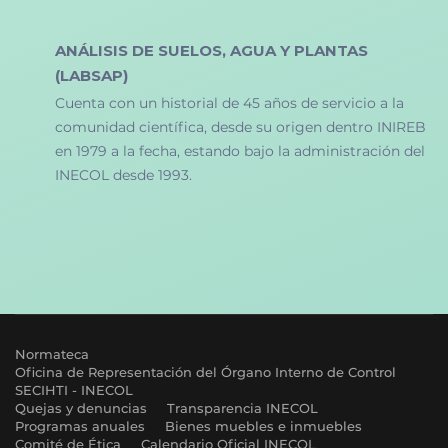
ANÁLISIS DE SUELOS, AGUA Y PLANTAS
(LABSAP)
Cuenta con un historial de 45 años de servicio a la
comunidad científica, desde su origen dentro INIREB
en 1979 a la fecha, estando bajo la administración del
INECOL desde 1993.
Normateca
Oficina de Representación del Órgano Interno de Control
SECIHTI - INECOL
Quejas y denuncias
Transparencia INECOL
Programas anuales
Bienes muebles e inmuebles
Comité de Ética
Calendario Oficial INECOL