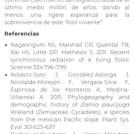
continuo crecimiento demográfico durante el
último medio millón de años, dando al
menos una ligera esperanza para la
sobrevivencia de este “fosil viviente”.
Referencias
Nagalingum NS, Marshall CR, Quental TB,
Rai HS, Little DP, Mathews S. 2011. Recent
synchronous radiation of a living fossil.
Science 334:796–799.
Nolasco-Soto J, González-Astorga J,
Nicolalde-Morejón F, Vergara-Silva F,
Espinosa de los Monteros A, Medina-
Villarreal A. 2015. Phylogeography and
demographic history of
Zamia paucijuga
Wieland (Zamiaceae, Cycadales), a species
from the mexican Pacific slope. Plant Sys.
Evol. 301:623–637.