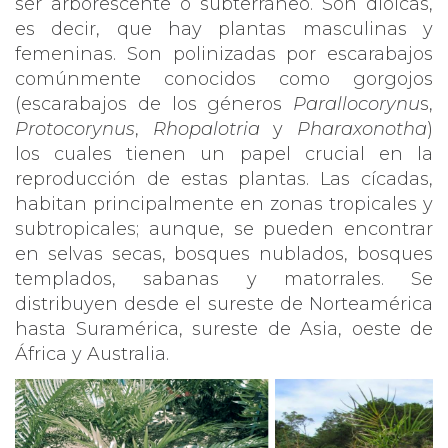
ser arborescente o subterráneo. Son dioicas,
es decir, que hay plantas masculinas y
femeninas. Son
polinizadas por escarabajos
comúnmente conocidos como gorgojos
(escarabajos de los géneros
Parallocorynu
s,
Protocorynus
,
Rhopalotria
y
Pharaxonotha
)
los cuales tienen un papel crucial en la
reproducción de estas plantas. Las cícadas,
habitan principalmente en zonas tropicales y
subtropicales; aunque, se pueden encontrar
en selvas secas, bosques nublados, bosques
templados, sabanas y matorrales. Se
distribuyen desde el sureste de Norteamérica
hasta Suramérica, sureste de Asia, oeste de
África y Australia.