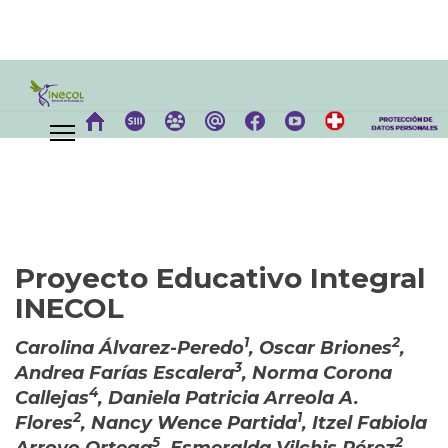
Proyecto Educativo Integral
INECOL
1
2
Carolina Álvarez-Peredo
, Oscar Briones
,
3
Andrea Farías Escalera
, Norma Corona
4
Callejas
, Daniela Patricia Arreola A.
2
1
Flores
, Nancy Wence Partida
, Itzel Fabiola
5
2
Arroyo Ortega
, Esmeralda Vilchis Pérez
,